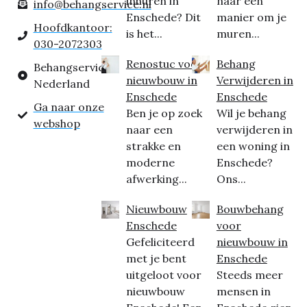
inhuren in
naar een
info@behangservice.nl
Enschede? Dit
manier om je
Hoofdkantoor:
is het...
muren...
030-2072303
Renostuc voor
Behang
Behangservice
nieuwbouw in
Verwijderen in
Nederland
Enschede
Enschede
Ga naar onze
Ben je op zoek
Wil je behang
webshop
naar een
verwijderen in
strakke en
een woning in
moderne
Enschede?
afwerking...
Ons...
Nieuwbouw
Bouwbehang
Enschede
voor
Gefeliciteerd
nieuwbouw in
met je bent
Enschede
uitgeloot voor
Steeds meer
nieuwbouw
mensen in