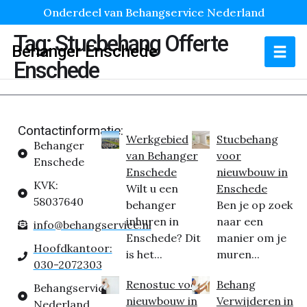
Onderdeel van Behangservice Nederland
Tag:
Stucbehang Offerte
Behanger Enschede
Enschede
Contactinformatie:
Werkgebied
Stucbehang
Behanger
van Behanger
voor
Enschede
Enschede
nieuwbouw in
KVK:
Wilt u een
Enschede
58037640
behanger
Ben je op zoek
inhuren in
naar een
info@behangservice.nl
Enschede? Dit
manier om je
Hoofdkantoor:
is het...
muren...
030-2072303
Renostuc voor
Behang
Behangservice
nieuwbouw in
Verwijderen in
Nederland